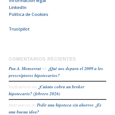
Información legal
LinkedIn
Política de Cookies
Trustpilot
COMENTARIOS RECIENTES
Pau A. Monserrat
¿Qué nos depara el 2009 a los
en
prescriptores hipotecarios?
¿Cuánto cobra un broker
football bros
en
hipotecario? (febrero 2026)
Pedir una hipoteca sin ahorros ¿Es
Bebroker.es
en
una buena idea?