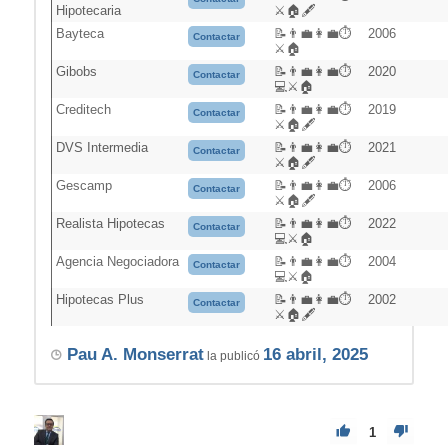
Hipotecaria
⚔️🏠🖋️
Bayteca
📝👨‍💼👩‍💼⏱️
2006
Contactar
⚔️🏠
Gibobs
📝👨‍💼👩‍💼⏱️
2020
Contactar
💻⚔️🏠
Creditech
📝👨‍💼👩‍💼⏱️
2019
Contactar
⚔️🏠🖋️
DVS Intermedia
📝👨‍💼👩‍💼⏱️
2021
Contactar
⚔️🏠🖋️
Gescamp
📝👨‍💼👩‍💼⏱️
2006
Contactar
⚔️🏠🖋️
Realista Hipotecas
📝👨‍💼👩‍💼⏱️
2022
Contactar
💻⚔️🏠
Agencia Negociadora
📝👨‍💼👩‍💼⏱️
2004
Contactar
💻⚔️🏠
Hipotecas Plus
📝👨‍💼👩‍💼⏱️
2002
Contactar
⚔️🏠🖋️
Pau A. Monserrat
16 abril, 2025
la publicó
1