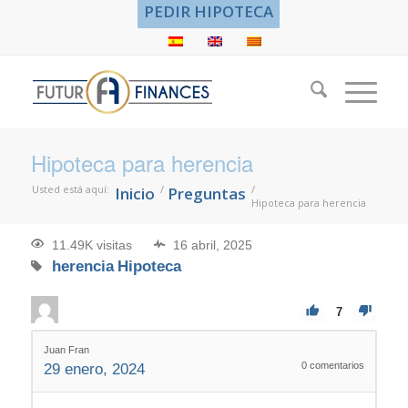
PEDIR HIPOTECA
Hipoteca para herencia
Usted está aquí:
/
/
Inicio
Preguntas
Hipoteca para herencia
11.49K visitas
16 abril, 2025
herencia
Hipoteca
7
Juan Fran
0
comentarios
29 enero, 2024