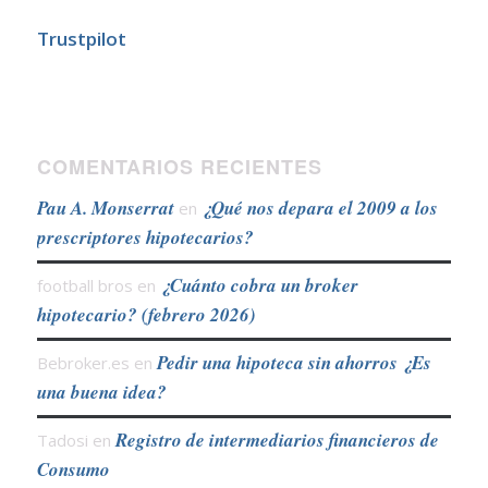
Trustpilot
COMENTARIOS RECIENTES
Pau A. Monserrat
¿Qué nos depara el 2009 a los
en
prescriptores hipotecarios?
¿Cuánto cobra un broker
football bros
en
hipotecario? (febrero 2026)
Pedir una hipoteca sin ahorros ¿Es
Bebroker.es
en
una buena idea?
Registro de intermediarios financieros de
Tadosi
en
Consumo