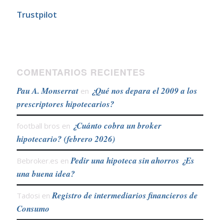
Trustpilot
COMENTARIOS RECIENTES
Pau A. Monserrat
¿Qué nos depara el 2009 a los
en
prescriptores hipotecarios?
¿Cuánto cobra un broker
football bros
en
hipotecario? (febrero 2026)
Pedir una hipoteca sin ahorros ¿Es
Bebroker.es
en
una buena idea?
Registro de intermediarios financieros de
Tadosi
en
Consumo