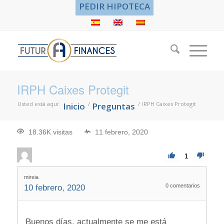
PEDIR HIPOTECA
IRPH Caixes Protegit
Usted está aquí:
/
/
IRPH Caixes Protegit
Inicio
Preguntas
18.36K visitas
11 febrero, 2020
1
mireia
0
comentarios
10 febrero, 2020
Buenos días, actualmente se me está