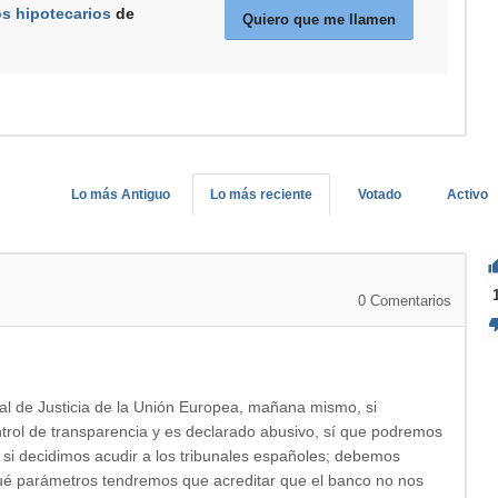
os hipotecarios
de
Quiero que me llamen
Lo más Antiguo
Lo más reciente
Votado
Activo
0
Comentarios
al de Justicia de la Unión Europea, mañana mismo, si
trol de transparencia y es declarado abusivo, sí que podremos
 si decidimos acudir a los tribunales españoles; debemos
 qué parámetros tendremos que acreditar que el banco no nos