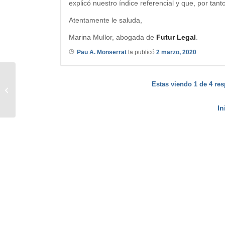
explicó nuestro índice referencial y que, por tan
Atentamente le saluda,
Marina Mullor, abogada de
Futur Legal
.
Pau A. Monserrat
la publicó
2 marzo, 2020
Quitar aval sobre préstamo
Estas viendo 1 de 4 res
hipotecario
In