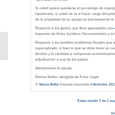
Si usted quiere quedarse el porcentaje de copro
hipotecario, si usted se va a hacer cargo del pr
de la propiedad de su pareja es precisamente el 
Respecto a los gastos que lleva aparejados una
Impuesto de Actos Jurídicos Documentados y la f
¿Puedo cambiar mi seguro por
Respecto a los posibles problemas fiscales que 
otro y mantener la bonificación
especializado, si bien lo que se debe tener en c
que me hizo el...
división y la cantidad a compensar económicame
adjudicación a una de las partes.
Atentamente le saluda,
Marina Mullor, abogada de Futur Legal.
Marina Mullor
Pregunta respondida
4 diciembre, 202
Estas viendo 1 de 1 res
In