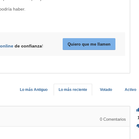
podría haber.
Quiero que me llamen
 online
de confianza
!
Lo más Antiguo
Lo más reciente
Votado
Activo
0
Comentarios