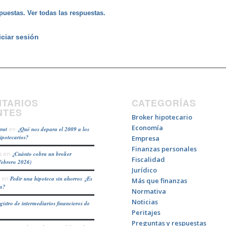
puestas. Ver todas las respuestas.
iciar sesión
TARIOS
CATEGORÍAS
NTES
Broker hipotecario
Economía
rat
en
¿Qué nos depara el 2009 a los
hipotecarios?
Empresa
Finanzas personales
s
en
¿Cuánto cobra un broker
Fiscalidad
febrero 2026)
Jurídico
en
Pedir una hipoteca sin ahorros ¿Es
Más que finanzas
ea?
Normativa
Noticias
gistro de intermediarios financieros de
Peritajes
Preguntas y respuestas