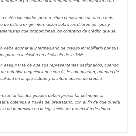
informar al prestatario si la remuneración se deducirá o no,
e no estén vinculados pero reciban comisiones de uno o más
o de éste a exigir información sobre los diferentes tipos y
estamistas que proporcionan los contratos de crédito que se
o deba abonar al intermediario de crédito inmobiliario por sus
l para su inclusión en el cálculo de la TAE.
eben asegurarse de que sus representantes designados, cuando
s de entablar negociaciones con él, le comuniquen, además de
a calidad en la que actúan y el intermediario de crédito
representantes designados deben presentar fielmente al
aria obtenida a través del prestatario, con el fin de que pueda
icio de lo previsto en la legislación de protección de datos