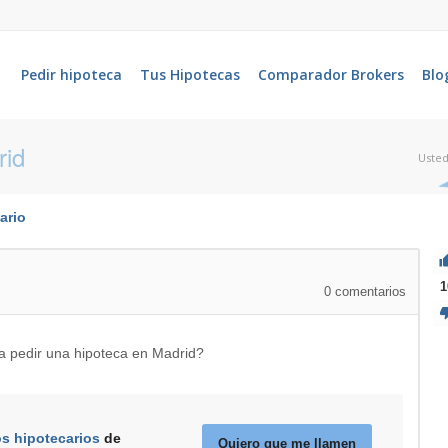
Pedir hipoteca
Tus Hipotecas
Comparador Brokers
Blo
rid
Usted
ario
1
0
comentarios
a pedir una hipoteca en Madrid?
os hipotecarios
de
Quiero que me llamen