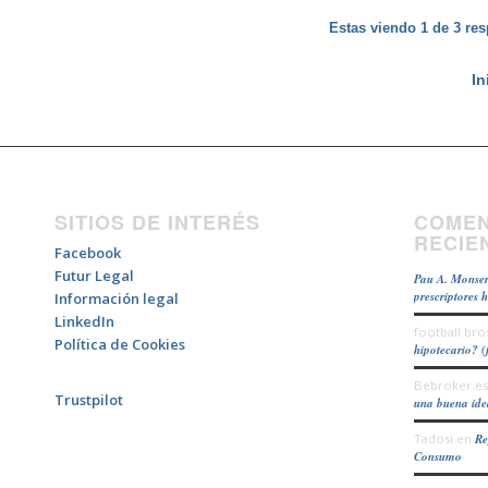
Estas viendo 1 de 3 res
In
SITIOS DE INTERÉS
COMEN
RECIE
Facebook
Futur Legal
Pau A. Monser
prescriptores 
Información legal
LinkedIn
football bro
Política de Cookies
hipotecario? (
Bebroker.es
Trustpilot
una buena id
Tadosi
en
Re
Consumo