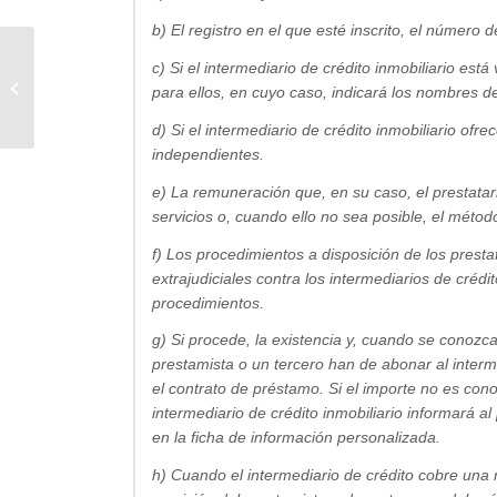
b) El registro en el que esté inscrito, el número 
c) Si el intermediario de crédito inmobiliario es
Mejores brokers de hipotecas en
para ellos, en cuyo caso, indicará los nombres d
Barcelona
d) Si el intermediario de crédito inmobiliario ofr
independientes.
e) La remuneración que, en su caso, el prestatari
servicios o, cuando ello no sea posible, el méto
f) Los procedimientos a disposición de los presta
extrajudiciales contra los intermediarios de crédi
procedimientos.
g) Si procede, la existencia y, cuando se conozca
prestamista o un tercero han de abonar al interme
el contrato de préstamo. Si el importe no es cono
intermediario de crédito inmobiliario informará a
en la ficha de información personalizada.
h) Cuando el intermediario de crédito cobre una 