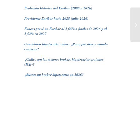
Evolución histórica del Euribor (2000 a 2026)
Previsiones Euribor hasta 2028 (julio 2026)
Lo
en
Funcas prevé un Euribor al 2,68% a finales de 2026 y al
2,52% en 2027
Consultoría hipotecaria online: ¿Para qué sirve y cuándo
conviene?
¿Cuáles son los mejores brokers hipotecarios gratuitos
(ICIs)?
¿Buscas un broker hipotecario en 2026?