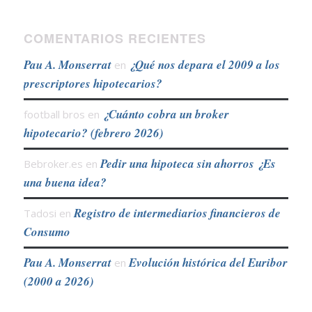
COMENTARIOS RECIENTES
Pau A. Monserrat
¿Qué nos depara el 2009 a los
en
prescriptores hipotecarios?
¿Cuánto cobra un broker
football bros
en
hipotecario? (febrero 2026)
Pedir una hipoteca sin ahorros ¿Es
Bebroker.es
en
una buena idea?
Registro de intermediarios financieros de
Tadosi
en
Consumo
Pau A. Monserrat
Evolución histórica del Euribor
en
(2000 a 2026)