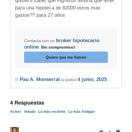
quisiera saber que ingresos tendria que tener
para una hipoteca de 82000 euros mas
gastos?? para 27 años
broker hipotecario
Contacta con un
online
.
Sin compromiso!
Quiero que me llamen
Pau A. Monserrat
4 junio, 2025
la publicó
4
Respuestas
Activo
Votado
Lo más reciente
Lo más Antiguo