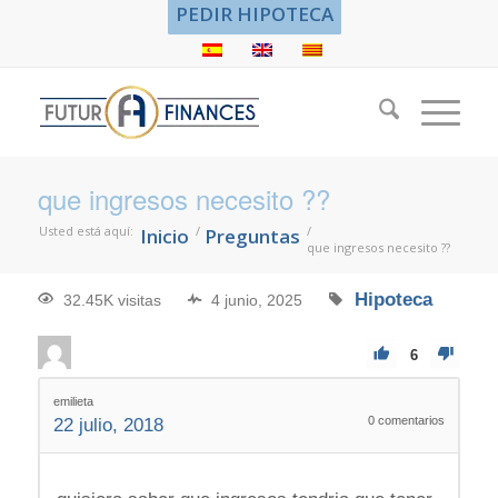
PEDIR HIPOTECA
que ingresos necesito ??
Usted está aquí:
/
/
Inicio
Preguntas
que ingresos necesito ??
Hipoteca
32.45K visitas
4 junio, 2025
6
emilieta
0
comentarios
22 julio, 2018