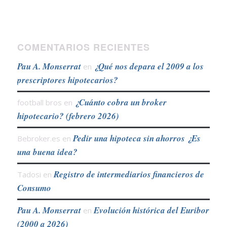
COMENTARIOS RECIENTES
Pau A. Monserrat
¿Qué nos depara el 2009 a los
en
prescriptores hipotecarios?
¿Cuánto cobra un broker
football bros
en
hipotecario? (febrero 2026)
Pedir una hipoteca sin ahorros ¿Es
Bebroker.es
en
una buena idea?
Registro de intermediarios financieros de
Tadosi
en
Consumo
Pau A. Monserrat
Evolución histórica del Euribor
en
(2000 a 2026)