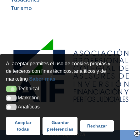
Turismo
Al aceptar permites el uso de cookies propias y
de terceros con fines técnicos, analíticos y de
Saber más
marketing
Technical
Technical
Marketing
Marketing
Analíticas
Analíticas
Aceptar
Guardar
Rechazar
todas
preferencias
Pedir hipoteca
Copyright 2026 - Futur Legal Advocats i Economistes SLP