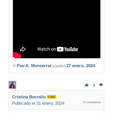
Pau A. Monserrat
27 enero, 2024
la publicó
1
Cristina Borrallo
1.06K
0
Comentarios
Publicado el 31 enero, 2024