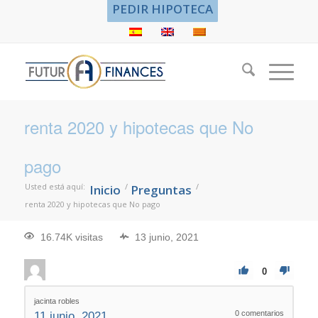
PEDIR HIPOTECA
renta 2020 y hipotecas que No
pago
Usted está aquí:
/
/
Inicio
Preguntas
renta 2020 y hipotecas que No pago
16.74K visitas
13 junio, 2021
0
jacinta robles
0
comentarios
11 junio, 2021