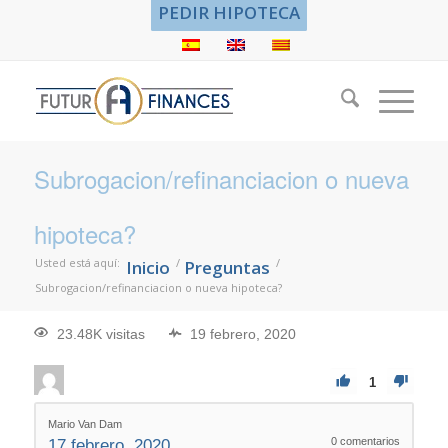
PEDIR HIPOTECA
Subrogacion/refinanciacion o nueva
hipoteca?
Usted está aquí:
/
/
Inicio
Preguntas
Subrogacion/refinanciacion o nueva hipoteca?
23.48K visitas
19 febrero, 2020
1
Mario Van Dam
0
comentarios
17 febrero, 2020