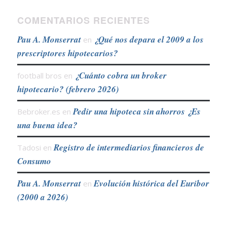
COMENTARIOS RECIENTES
Pau A. Monserrat
¿Qué nos depara el 2009 a los
en
prescriptores hipotecarios?
¿Cuánto cobra un broker
football bros
en
hipotecario? (febrero 2026)
Pedir una hipoteca sin ahorros ¿Es
Bebroker.es
en
una buena idea?
Registro de intermediarios financieros de
Tadosi
en
Consumo
Pau A. Monserrat
Evolución histórica del Euribor
en
(2000 a 2026)