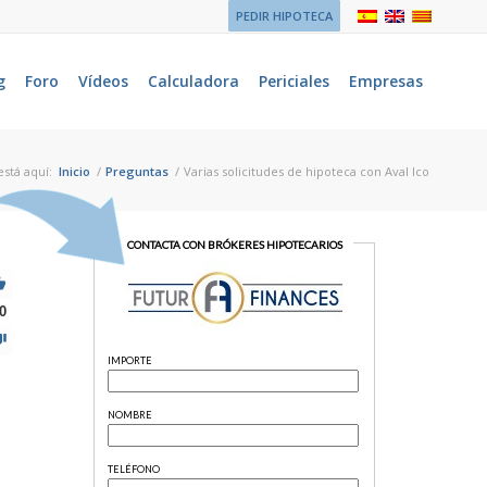
PEDIR HIPOTECA
g
Foro
Vídeos
Calculadora
Periciales
Empresas
está aquí:
Inicio
/
Preguntas
/
Varias solicitudes de hipoteca con Aval Ico
0