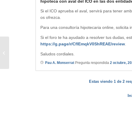
hipoteca con aval del ICO en las dos entidad
Si el ICO aprueba el aval, servirá para tener am
os ofrezca.
Para una consultoría hipotecaria online, solicita
Si el foro te ha ayudado a resolver tus dudas, e
https://g.page/r/CfIEmqkV0ShREAE/review
.
Euribor trimestral
Saludos cordiales.
Pau A. Monserrat
Pregunta respondida
2 octubre, 2
Estas viendo 1 de 2 res
In