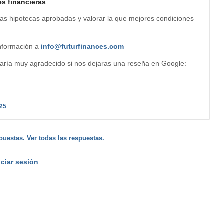
es financieras
.
bas hipotecas aprobadas y valorar la que mejores condiciones
 información a
info@futurfinances.com
staría muy agradecido si nos dejaras una reseña en Google:
025
puestas. Ver todas las respuestas.
iciar sesión