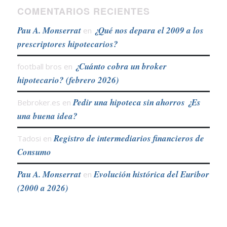
COMENTARIOS RECIENTES
Pau A. Monserrat
¿Qué nos depara el 2009 a los
en
prescriptores hipotecarios?
¿Cuánto cobra un broker
football bros
en
hipotecario? (febrero 2026)
Pedir una hipoteca sin ahorros ¿Es
Bebroker.es
en
una buena idea?
Registro de intermediarios financieros de
Tadosi
en
Consumo
Pau A. Monserrat
Evolución histórica del Euribor
en
(2000 a 2026)