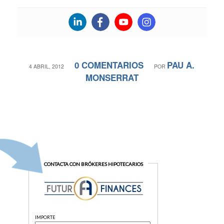
0 COMENTARIOS
PAU A.
/
/
4 ABRIL, 2012
POR
MONSERRAT