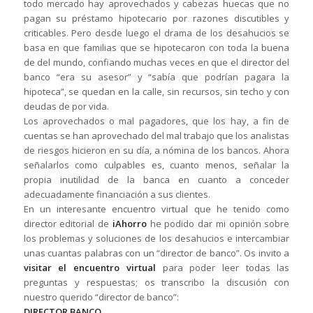
todo mercado hay aprovechados y cabezas huecas que no
pagan su préstamo hipotecario por razones discutibles y
criticables. Pero desde luego el drama de los desahucios se
basa en que familias que se hipotecaron con toda la buena
de del mundo, confiando muchas veces en que el director del
banco “era su asesor” y “sabía que podrían pagara la
hipoteca”, se quedan en la calle, sin recursos, sin techo y con
deudas de por vida.
Los aprovechados o mal pagadores, que los hay, a fin de
cuentas se han aprovechado del mal trabajo que los analistas
de riesgos hicieron en su día, a nómina de los bancos. Ahora
señalarlos como culpables es, cuanto menos, señalar la
propia inutilidad de la banca en cuanto a conceder
adecuadamente financiación a sus clientes.
En un interesante encuentro virtual que he tenido como
director editorial de
iAhorro
he podido dar mi opinión sobre
los problemas y soluciones de los desahucios e intercambiar
unas cuantas palabras con un “director de banco”. Os invito a
visitar el encuentro virtual
para poder leer todas las
preguntas y respuestas; os transcribo la discusión con
nuestro querido “director de banco”:
DIRECTOR BANCO