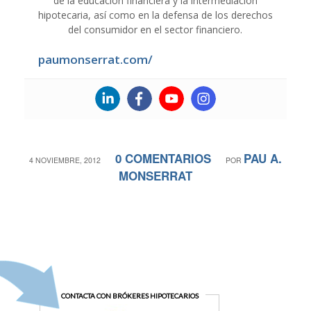
de la educación financiera y la intermediación
hipotecaria, así como en la defensa de los derechos
del consumidor en el sector financiero.
paumonserrat.com/
0 COMENTARIOS
PAU A.
/
/
4 NOVIEMBRE, 2012
POR
MONSERRAT