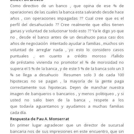
Como directivo de un banco , que opina de ese % de
operaciones de las cuales la banca esta salvando desde hace
años , con operaciones impagadas ?? Cual cree que es el
perfil del desahuciado ?? Cree realmente que ellos tienen
ganas y voluntad de solucionar todo esto ?? Ya le digo yo que
no , desde el banco antes de un desahucio pasa casi dos
años de negociación intentado ayudar a familias , muchos sin
voluntad de arreglar nada , yo esto lo considero casos
puntuales , en cuanto a crédito moroso /fallido
de préstamo vivienda no promotor el % de morosidad no
supera el 5 % de la banca , y de este 5 % de la banca solo un 3
% se llega a desahucio Resumen solo 3 de cada 100
hipotecas no se pagan , la mayoría de la gente paga
correctamente sus hipotecas. Dejen de manchar nuestra
imagen de banqueros o bancarios , y menos politiqueo , y si
usted no salio bien de la banca , respete a los
que todavía aguantamos y ayudamos a muchas familias
cada día.
Respuesta de Pau A. Monserrat
En primer lugar agradecer que un director de sucursal
bancaria nos de sus impresiones en este encuentro, que sin