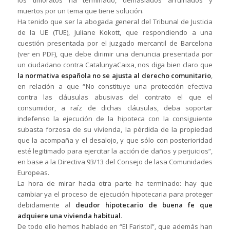
los timoratos ha terminado, demasiados arruinados y
muertos por un tema que tiene solución.
Ha tenido que ser la abogada general del Tribunal de Justicia
de la UE (TUE), Juliane Kokott, que respondiendo a una
cuestión presentada por el juzgado mercantil de Barcelona
(ver en PDF), que debe dirimir una denuncia presentada por
un ciudadano contra CatalunyaCaixa, nos diga bien claro que
la normativa española no se ajusta al derecho comunitario
,
en relación a que “
No constituye una protección efectiva
contra las cláusulas abusivas del contrato el que el
consumidor, a raíz de dichas cláusulas, deba soportar
indefenso la ejecución de la hipoteca con la consiguiente
subasta forzosa de su vivienda, la pérdida de la propiedad
que la acompaña y el desalojo, y que sólo con posterioridad
esté legitimado para ejercitar la acción de daños y perjuicios
“,
en base a la Directiva 93/13 del Consejo de lasa Comunidades
Europeas.
La hora de mirar hacia otra parte ha terminado: hay que
cambiar ya el proceso de ejecución hipotecaria para proteger
debidamente al
deudor hipotecario de buena fe que
adquiere una vivienda habitual
.
De todo ello hemos hablado en “El Faristol”, que además han