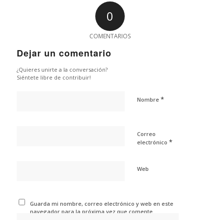
0
COMENTARIOS
Dejar un comentario
¿Quieres unirte a la conversación?
Siéntete libre de contribuir!
*
Nombre
Correo
*
electrónico
Web
Guarda mi nombre, correo electrónico y web en este
navegador para la próxima vez que comente.