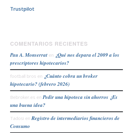
Trustpilot
COMENTARIOS RECIENTES
Pau A. Monserrat
¿Qué nos depara el 2009 a los
en
prescriptores hipotecarios?
¿Cuánto cobra un broker
football bros
en
hipotecario? (febrero 2026)
Pedir una hipoteca sin ahorros ¿Es
Bebroker.es
en
una buena idea?
Registro de intermediarios financieros de
Tadosi
en
Consumo