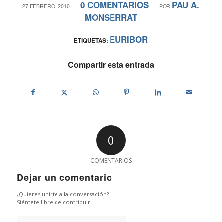
0 COMENTARIOS
PAU A.
/
/
27 FEBRERO, 2010
POR
MONSERRAT
EURIBOR
ETIQUETAS:
Compartir esta entrada
0
COMENTARIOS
Dejar un comentario
¿Quieres unirte a la conversación?
Siéntete libre de contribuir!