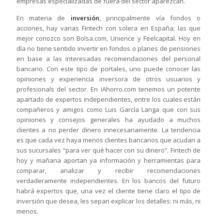
empresas especializadas de fuera del sector aparezcan.
En materia de
inversión
, principalmente vía fondos o
acciones, hay varias Fintech con solera en España; las que
mejor conozco son Bolsa.com, Unience y Feelcapital. Hoy en
día no tiene sentido invertir en fondos o planes de pensiones
en base a las interesadas recomendaciones del personal
bancario. Con este tipo de portales, uno puede conocer las
opiniones y experiencia inversora de otros usuarios y
profesionals del sector. En iAhorro.com tenemos un potente
apartado de expertos independientes, entre los cuales están
compañeros y amigos como Luis García Langa que con sus
opiniones y consejos generales ha ayudado a muchos
clientes a no perder dinero innecesariamente. La tendencia
es que cada vez haya menos clientes bancarios que acudan a
sus sucursales “para ver qué hacer con su dinero”. Fintech de
hoy y mañana aportan ya información y herramientas para
comparar, analizar y recibir recomendaciones
verdaderamente independientes. En los bancos del futuro
habrá expertos que, una vez el cliente tiene claro el tipo de
inversión que desea, les sepan explicar los detalles: ni más, ni
menos.