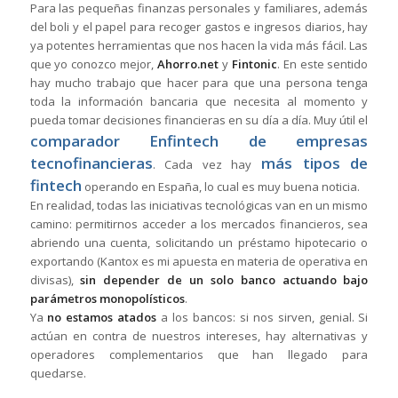
Para las pequeñas finanzas personales y familiares, además
del boli y el papel para recoger gastos e ingresos diarios, hay
ya potentes herramientas que nos hacen la vida más fácil. Las
que yo conozco mejor,
Ahorro.net
y
Fintonic
. En este sentido
hay mucho trabajo que hacer para que una persona tenga
toda la información bancaria que necesita al momento y
pueda tomar decisiones financieras en su día a día. Muy útil el
comparador Enfintech de empresas
tecnofinancieras
más tipos de
. Cada vez hay
fintech
operando en España, lo cual es muy buena noticia.
En realidad, todas las iniciativas tecnológicas van en un mismo
camino: permitirnos acceder a los mercados financieros, sea
abriendo una cuenta, solicitando un préstamo hipotecario o
exportando (Kantox es mi apuesta en materia de operativa en
divisas),
sin depender de un solo banco actuando bajo
parámetros monopolísticos
.
Ya
no estamos atados
a los bancos: si nos sirven, genial. Si
actúan en contra de nuestros intereses, hay alternativas y
operadores complementarios que han llegado para
quedarse.