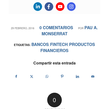
0 COMENTARIOS
PAU A.
/
/
29 FEBRERO, 2016
POR
MONSERRAT
BANCOS
FINTECH
PRODUCTOS
ETIQUETAS:
,
,
FINANCIEROS
Compartir esta entrada
0