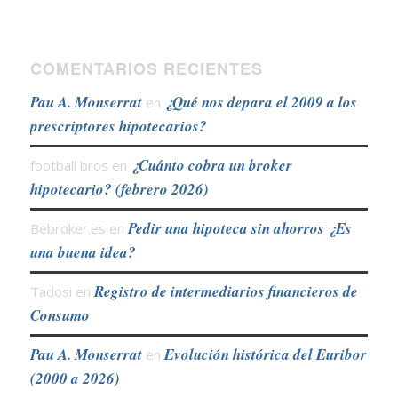
COMENTARIOS RECIENTES
Pau A. Monserrat
¿Qué nos depara el 2009 a los
en
prescriptores hipotecarios?
¿Cuánto cobra un broker
football bros
en
hipotecario? (febrero 2026)
Pedir una hipoteca sin ahorros ¿Es
Bebroker.es
en
una buena idea?
Registro de intermediarios financieros de
Tadosi
en
Consumo
Pau A. Monserrat
Evolución histórica del Euribor
en
(2000 a 2026)