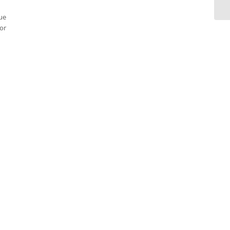
ue
or