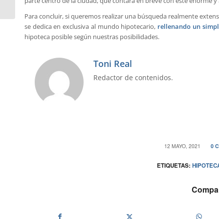
parte centro de la ciudad, que contará en breve con este enorme 
Para concluir, si queremos realizar una búsqueda realmente extens
se dedica en exclusiva al mundo hipotecario,
rellenando un simpl
hipoteca posible según nuestras posibilidades.
Toni Real
Redactor de contenidos.
/
12 MAYO, 2021
0 
ETIQUETAS:
HIPOTEC
Compart