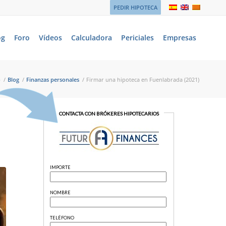
PEDIR HIPOTECA
og
Foro
Vídeos
Calculadora
Periciales
Empresas
o
/
Blog
/
Finanzas personales
/
Firmar una hipoteca en Fuenlabrada (2021)