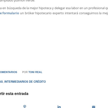
y ampliado pulmón verde.
a en búsqueda de la mejor hipoteca y delegar esa labor en un profesional q
e formulario
un bróker hipotecario experto intentará conseguirnos la mej
/
COMENTARIOS
POR
TONI REAL
AS
,
INTERMEDIARIOS DE CRÉDITO
ir esta entrada