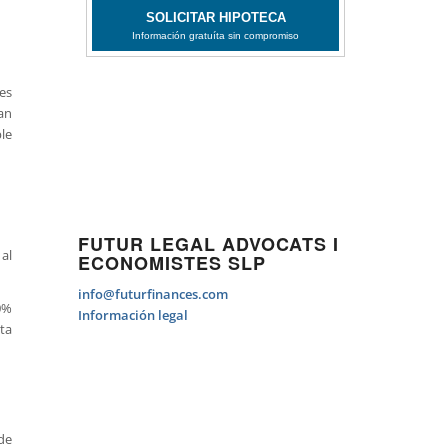
es
ran
le
FUTUR LEGAL ADVOCATS I
al
ECONOMISTES SLP
info@futurfinances.com
0%
Información legal
ta
 de