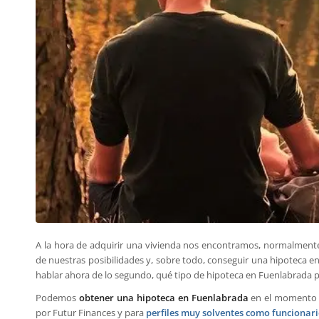
A la hora de adquirir una vivienda nos encontramos, normalmente,
de nuestras posibilidades y, sobre todo, conseguir una hipoteca 
hablar ahora de lo segundo, qué tipo de hipoteca en Fuenlabrada p
Podemos
obtener una hipoteca en Fuenlabrada
en el momento de
por Futur Finances y para
perfiles muy solventes como funcionar