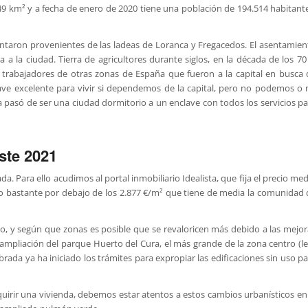
49 km² y a fecha de enero de 2020 tiene una población de 194.514 habitante
sentaron provenientes de las ladeas de Loranca y Fregacedos. El asentamien
 a la ciudad. Tierra de agricultores durante siglos, en la década de los 70
rabajadores de otras zonas de España que fueron a la capital en busca 
ave excelente para vivir si dependemos de la capital, pero no podemos o 
pasó de ser una ciudad dormitorio a un enclave con todos los servicios pa
ste 2021
. Para ello acudimos al portal inmobiliario Idealista, que fija el precio me
cio bastante por debajo de los 2.877 €/m² que tiene de media la comunidad 
ño, y según que zonas es posible que se revaloricen más debido a las mejor
ampliación del parque Huerto del Cura, el más grande de la zona centro (le
brada ya ha iniciado los trámites para expropiar las edificaciones sin uso p
rir una vivienda, debemos estar atentos a estos cambios urbanísticos en 