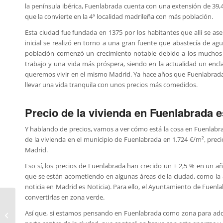
la península ibérica, Fuenlabrada cuenta con una extensión de 39,
que la convierte en la 4ª localidad madrileña con más población.
Esta ciudad fue fundada en 1375 por los habitantes que allí se a
inicial se realizó en torno a una gran fuente que abastecía de agua
población comenzó un crecimiento notable debido a los muchos t
trabajo y una vida más próspera, siendo en la actualidad un encl
queremos vivir en el mismo Madrid. Ya hace años que Fuenlabrada 
llevar una vida tranquila con unos precios más comedidos.
Precio de la vivienda en Fuenlabrada e
Y hablando de precios, vamos a ver cómo está la cosa en Fuenlabrada
de la vivienda en el municipio de Fuenlabrada en 1.724 €/m², pre
Madrid.
Eso sí, los precios de Fuenlabrada han crecido un + 2,5 % en un a
que se están acometiendo en algunas áreas de la ciudad, como la 
noticia en Madrid es Noticia). Para ello, el Ayuntamiento de Fuenla
convertirlas en zona verde.
Así que, si estamos pensando en Fuenlabrada como zona para adqui
Inversión en Bitcoin