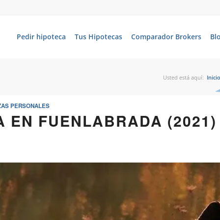
Pedir hipoteca
Tus Hipotecas
Comparador Brokers
Bl
Usted está aquí:
Inici
ZAS PERSONALES
A EN FUENLABRADA (2021)