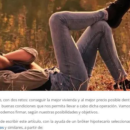
 con dos retos: conseguir la mejor vivienda y al mejor precio posible dent
en buenas condiciones que nos permita llevar a cabo dicha operación. Vamos
odemos firmar, según nuestras posibilidades y objetivos.
 escribir este artículo, con la ayuda de un bróker hipotecario selecciona
ios
y similares, a partir de: