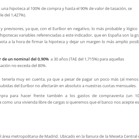
 una hipoteca al 100% de compra y hasta el 90% de valor de tasación, se
le del 1,427%).
 previsores, ya que, con el Euríbor en negativo, lo más probable y lógico 
 hipotecas variables referenciadas a este indicador, que en España son la g
uota a la hora de firmar la hipoteca y dejar un margen lo más amplio posib
r de un nominal del 0,90%
a 30 años (TAE del 1,715%) para aquellas
sación no exceda del 80%.
a tenerla muy en cuenta, ya que a pesar de pagar un poco más (al menos 
s subidas del Euríbor no afectarán en absoluto a nuestras cuotas mensuales.
ompra para hacer frente también a los gastos de compraventa (un 1
como una vivienda libre de cargas si queremos que el banco nos acepte es
l área metropolitana de Madrid. Ubicado en la llanura de la Meseta Central