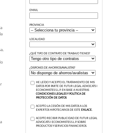
la
la
sa,
do
r
ya