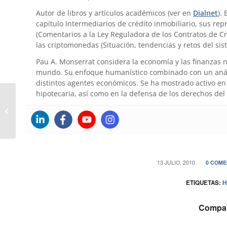
Autor de libros y artículos académicos (ver en
Dialnet
).
capítulo Intermediarios de crédito inmobiliario, sus re
(Comentarios a la Ley Reguladora de los Contratos de Cr
las criptomonedas (Situación, tendencias y retos del sis
Pau A. Monserrat considera la economía y las finanzas 
mundo. Su enfoque humanístico combinado con un anális
distintos agentes económicos. Se ha mostrado activo en 
hipotecaria, así como en la defensa de los derechos del
El calor se Actibva y altera nuestro
comportamiento, el Pulpo Paul nos
da una...
/
/
13 JULIO, 2010
0 COME
ETIQUETAS:
H
Compart