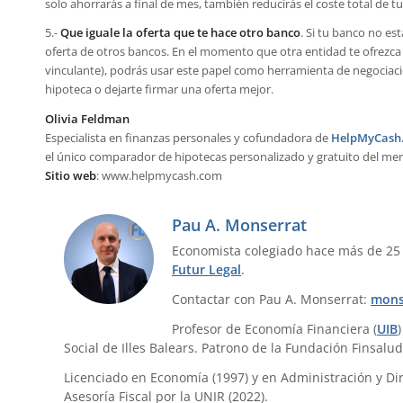
solo ahorrarás a final de mes, también reducirás el coste total de t
5.-
Que iguale la oferta que te hace otro banco
. Si tu banco no es
oferta de otros bancos. En el momento que otra entidad te ofrezca 
vinculante), podrás usar este papel como herramienta de negociació
hipoteca o dejarte firmar una oferta mejor.
Olivia Feldman
Especialista en finanzas personales y cofundadora de
HelpMyCash
el único comparador de hipotecas personalizado y gratuito del me
Sitio web
: www.helpmycash.com
Pau A. Monserrat
Economista colegiado hace más de 25
Futur Legal
.
Contactar con Pau A. Monserrat:
mons
Profesor de Economía Financiera (
UIB
Social de Illes Balears. Patrono de la Fundación Finsalud
Licenciado en Economía (1997) y en Administración y Dir
Asesoría Fiscal por la UNIR (2022).