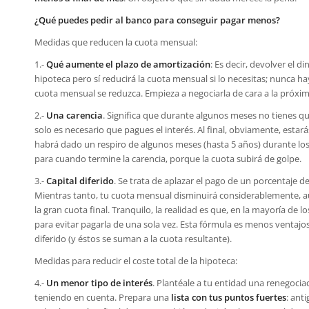
¿Qué puedes pedir al banco para conseguir pagar menos?
Medidas que reducen la cuota mensual:
1.-
Qué aumente el plazo de amortización
: Es decir, devolver el 
hipoteca pero sí reducirá la cuota mensual si lo necesitas; nunca h
cuota mensual se reduzca. Empieza a negociarla de cara a la próxim
2.-
Una carencia
. Significa que durante algunos meses no tienes qu
solo es necesario que pagues el interés. Al final, obviamente, estar
habrá dado un respiro de algunos meses (hasta 5 años) durante los
para cuando termine la carencia, porque la cuota subirá de golpe.
3.-
Capital diferido
. Se trata de aplazar el pago de un porcentaje de
Mientras tanto, tu cuota mensual disminuirá considerablemente, 
la gran cuota final. Tranquilo, la realidad es que, en la mayoría de
para evitar pagarla de una sola vez. Esta fórmula es menos ventajo
diferido (y éstos se suman a la cuota resultante).
Medidas para reducir el coste total de la hipoteca:
4.-
Un menor tipo de interés
. Plantéale a tu entidad una renegocia
teniendo en cuenta. Prepara una
lista con tus puntos fuertes
: ant