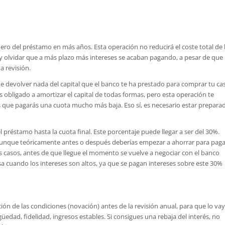
dinero del préstamo en más años. Esta operación no reducirá el coste total de 
ay olvidar que a más plazo más intereses se acaban pagando, a pesar de que 
a revisión.
e devolver nada del capital que el banco te ha prestado para comprar tu ca
ás obligado a amortizar el capital de todas formas, pero esta operación te
 que pagarás una cuota mucho más baja. Eso sí, es necesario estar prepara
l préstamo hasta la cuota final. Este porcentaje puede llegar a ser del 30%.
aunque teóricamente antes o después deberías empezar a ahorrar para paga
 los casos, antes de que llegue el momento se vuelve a negociar con el banco
sa cuando los intereses son altos, ya que se pagan intereses sobre este 30%
ción de las condiciones (novación) antes de la revisión anual, para que lo va
igüedad, fidelidad, ingresos estables. Si consigues una rebaja del interés, no