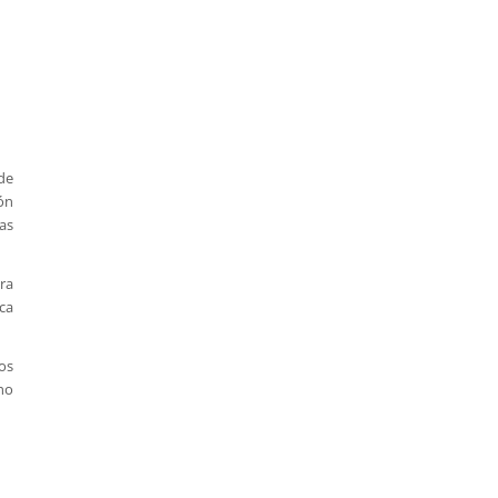
de
ón
as
ra
ca
ros
ho