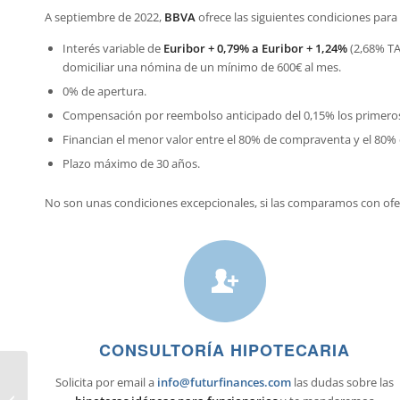
A septiembre de 2022,
BBVA
ofrece las siguientes condiciones par
Interés variable de
Euribor + 0,79% a Euribor + 1,24%
(2,68% TA
domiciliar una nómina de un mínimo de 600€ al mes.
0% de apertura.
Compensación por reembolso anticipado del 0,15% los primeros
Financian el menor valor entre el 80% de compraventa y el 80% 
Plazo máximo de 30 años.
No son unas condiciones excepcionales, si las comparamos con ofer
CONSULTORÍA HIPOTECARIA
Hipoteca para
Solicita por email a
info@futurfinances.com
las dudas sobre las
funcionarios en