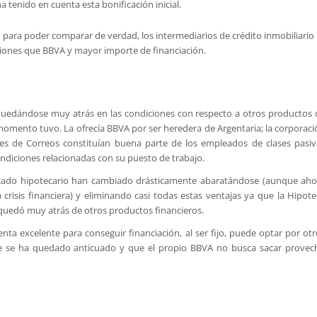
ha tenido en cuenta esta bonificación inicial.
N para poder comparar de verdad, los intermediarios de crédito inmobiliario
iones que BBVA y mayor importe de financiación.
 quedándose muy atrás en las condiciones con respecto a otros productos 
mento tuvo. La ofrecía BBVA por ser heredera de Argentaria; la corporaci
res de Correos constituían buena parte de los empleados de clases pasiv
ondiciones relacionadas con su puesto de trabajo.
rcado hipotecario han cambiado drásticamente abaratándose (aunque aho
crisis financiera) y eliminando casi todas estas ventajas ya que la Hipote
quedó muy atrás de otros productos financieros.
enta excelente para conseguir financiación, al ser fijo, puede optar por ot
 se ha quedado anticuado y que el propio BBVA no busca sacar provec