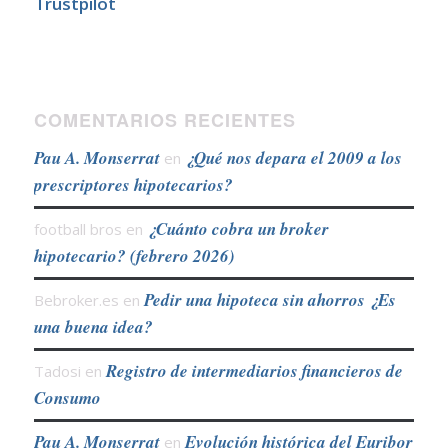
Trustpilot
COMENTARIOS RECIENTES
Pau A. Monserrat
¿Qué nos depara el 2009 a los
en
prescriptores hipotecarios?
¿Cuánto cobra un broker
football bros
en
hipotecario? (febrero 2026)
Pedir una hipoteca sin ahorros ¿Es
Bebroker.es
en
una buena idea?
Registro de intermediarios financieros de
Tadosi
en
Consumo
Pau A. Monserrat
Evolución histórica del Euribor
en