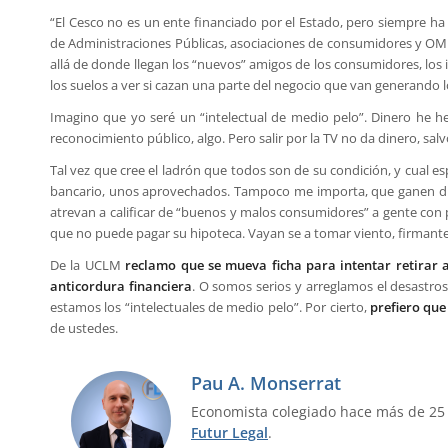
“
El Cesco no es un ente financiado por el Estado, pero siempre ha
de Administraciones Públicas, asociaciones de consumidores y OMI
allá de donde llegan los “nuevos” amigos de los consumidores, los 
los suelos a ver si cazan una parte del negocio que van generando 
Imagino que yo seré un “intelectual de medio pelo”. Dinero he h
reconocimiento público, algo. Pero salir por la TV no da dinero, sal
Tal vez que cree el ladrón que todos son de su condición, y cual es
bancario, unos aprovechados. Tampoco me importa, que ganen din
atrevan a calificar de “buenos y malos consumidores” a gente con
que no puede pagar su hipoteca. Vayan se a tomar viento, firman
De la UCLM
reclamo que se mueva ficha para intentar retirar a
anticordura financiera
. O somos serios y arreglamos el desastro
estamos los “intelectuales de medio pelo”. Por cierto,
prefiero qu
de ustedes.
Pau A. Monserrat
Economista colegiado hace más de 25
Futur Legal
.