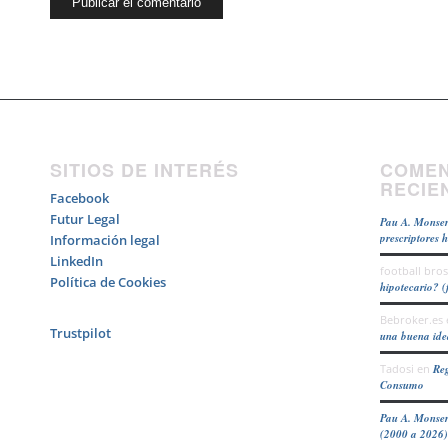
SITIOS DE INTERÉS
COMEN
RECIE
Facebook
Futur Legal
Pau A. Monser
prescriptores 
Información legal
LinkedIn
football bros
Política de Cookies
hipotecario? (
Bebroker.es
Trustpilot
una buena id
Tadosi
en
Reg
Consumo
Pau A. Monser
(2000 a 2026)