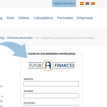
PEDIR HIPOTECA
og
Foro
Vídeos
Calculadora
Periciales
Empresas
log
/
Finanzas personales
/
Sin vergüenza y las participaciones preferentes
o,
s a
fa
en