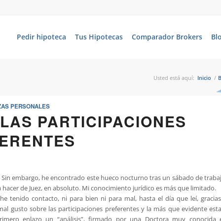
Pedir hipoteca
Tus Hipotecas
Comparador Brokers
Bl
Usted está aquí:
Inicio
/
B
ZAS PERSONALES
 LAS PARTICIPACIONES
ERENTES
o. Sin embargo, he encontrado este hueco nocturno tras un sábado de trabaj
a hacer de Juez, en absoluto. Mi conocimiento jurídico es más que limitado.
he tenido contacto, ni para bien ni para mal, hasta el día que leí, gracia
mal gusto sobre las participaciones preferentes y la más que evidente esta
rimero enlazo un “análisis”, firmado por una Doctora muy conocida 