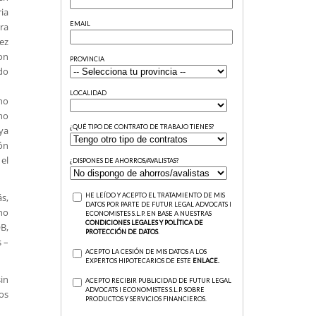
ia
ra
ez
on
ndo
no
mo
ya
ón
 el
ás,
no
B,
s –
in
os