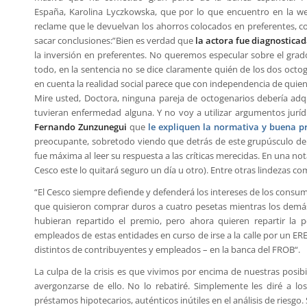
España, Karolina Lyczkowska, que por lo que encuentro en la web
reclame que le devuelvan los ahorros colocados en preferentes, 
sacar conclusiones:”
Bien es verdad que
la actora fue diagnostica
la inversión en preferentes. No queremos especular sobre el grad
todo, en la sentencia no se dice claramente quién de los dos octo
en cuenta la realidad social parece que con independencia de quien
Mire usted, Doctora, ninguna pareja de octogenarios debería adqu
tuvieran enfermedad alguna. Y no voy a utilizar argumentos juríd
Fernando Zunzunegui
que
le expliquen la normativa y buena p
preocupante, sobretodo viendo que detrás de este grupúsculo de 
fue máxima al leer su respuesta a las críticas merecidas. En una n
Cesco este lo quitará seguro un día u otro). Entre otras lindezas c
“
El Cesco siempre defiende y defenderá los intereses de los consumi
que quisieron comprar duros a cuatro pesetas mientras los demá
hubieran repartido el premio, pero ahora quieren repartir la p
empleados de estas entidades en curso de irse a la calle por un ER
distintos de contribuyentes y empleados – en la banca del FROB
“.
La culpa de la crisis es que vivimos por encima de nuestras posi
avergonzarse de ello. No lo rebatiré. Simplemente les diré a l
préstamos hipotecarios, auténticos inútiles en el análisis de riesg