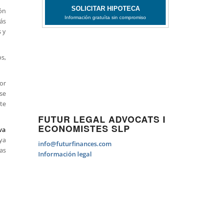
ión
ás
s y
s,
tor
se
te
FUTUR LEGAL ADVOCATS I
ECONOMISTES SLP
va
ya
info@futurfinances.com
las
Información legal