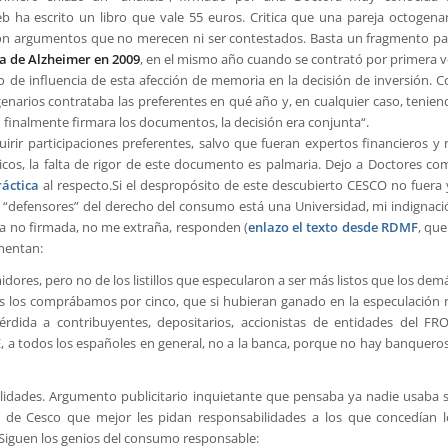
 ha escrito un libro que vale 55 euros. Critica que una pareja octogenar
con argumentos que no merecen ni ser contestados. Basta un fragmento pa
da de Alzheimer en 2009
, en el mismo año cuando se contrató por primera v
o de influencia de esta afección de memoria en la decisión de inversión. C
genarios contrataba las preferentes en qué año y, en cualquier caso, tenie
 finalmente firmara los documentos, la decisión era conjunta
“.
irir participaciones preferentes, salvo que fueran expertos financieros y 
icos, la falta de rigor de este documento es palmaria. Dejo a Doctores co
ráctica
al respecto.Si el despropósito de este descubierto CESCO no fuera 
“defensores” del derecho del consumo está una Universidad, mi indignaci
ota no firmada, no me extraña, responden (
enlazo el texto desde RDMF
, que
omentan:
dores, pero no de los listillos que especularon a ser más listos que los dem
s los comprábamos por cinco, que si hubieran ganado en la especulación 
érdida a contribuyentes, depositarios, accionistas de entidades del FRO
E, a todos los españoles en general, no a la banca, porque no hay banquero
bilidades. Argumento publicitario inquietante que pensaba ya nadie usaba s
os de Cesco que mejor les pidan responsabilidades a los que concedían l
o. Siguen los genios del consumo responsable: