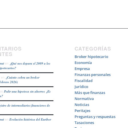
TARIOS
CATEGORÍAS
NTES
Broker hipotecario
Economía
rat
en
¿Qué nos depara el 2009 a los
hipotecarios?
Empresa
Finanzas personales
en
¿Cuánto cobra un broker
Fiscalidad
febrero 2026)
Jurídico
en
Pedir una hipoteca sin ahorros ¿Es
Más que finanzas
ea?
Normativa
Noticias
istro de intermediarios financieros de
Peritajes
Preguntas y respuestas
rat
en
Evolución histórica del Euribor
Tasaciones