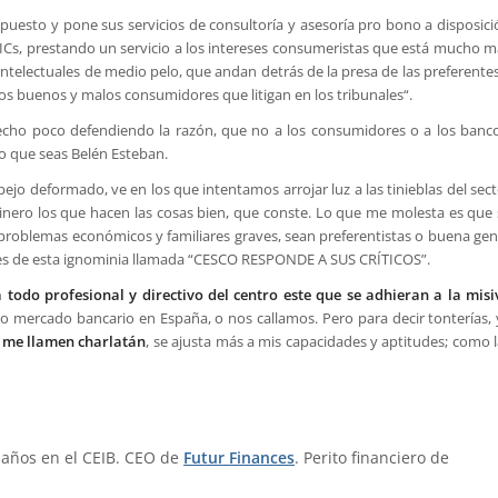
 puesto y pone sus servicios de consultoría y asesoría pro bono a disposic
Cs, prestando un servicio a los intereses consumeristas que está mucho m
intelectuales de medio pelo, que andan detrás de la presa de las preferente
los buenos y malos consumidores que litigan en los tribunales
“.
echo poco defendiendo la razón, que no a los consumidores o a los banco
vo que seas Belén Esteban.
pejo deformado, ve en los que intentamos arrojar luz a las tinieblas del sec
ero los que hacen las cosas bien, que conste. Lo que me molesta es que 
 problemas económicos y familiares graves, sean preferentistas o buena gen
tes de esta ignominia llamada “CESCO RESPONDE A SUS CRÍTICOS”.
 todo profesional y directivo del centro este que se adhieran a la misi
so mercado bancario en España, o nos callamos. Pero para decir tonterías, 
e me llamen charlatán
, se ajusta más a mis capacidades y aptitudes; como 
 años en el CEIB. CEO de
Futur Finances
. Perito financiero de