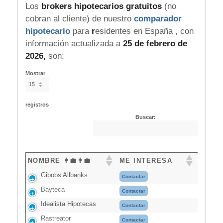
Los
brokers hipotecarios gratuitos
(no
cobran al cliente) de nuestro
comparador
hipotecario
para
r
esidentes en España , con
información actualizada a
25 de febrero de
2026,
son:
Mostrar
registros
Buscar:
NOMBRE 👩‍💼👨‍💼
ME INTERESA
Gibobs Allbanks
Contactar
Bayteca
Contactar
Idealista Hipotecas
Contactar
Rastreator
Contactar