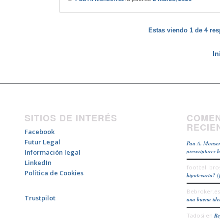
Estas viendo 1 de 4 res
In
SITIOS DE INTERÉS
COMEN
RECIE
Facebook
Futur Legal
Pau A. Monser
prescriptores 
Información legal
LinkedIn
football bro
Política de Cookies
hipotecario? (
Bebroker.es
Trustpilot
una buena id
Tadosi
en
Re