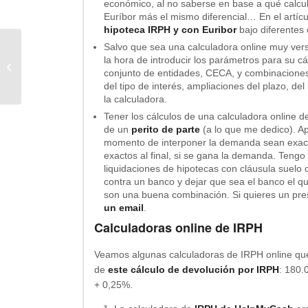
económico, al no saberse en base a qué calcula
Euríbor más el mismo diferencial… En el artí
hipoteca IRPH y con Euribor
bajo diferentes 
Salvo que sea una calculadora online muy versá
Hipoteca 100 con aval de una
la hora de introducir los parámetros para su cá
conjunto de entidades, CECA, y combinaciones
propiedad
del tipo de interés, ampliaciones del plazo, de
la calculadora.
Tener los cálculos de una calculadora online d
de un
perito de parte
(a lo que me dedico). Ap
momento de interponer la demanda sean exactos
exactos al final, si se gana la demanda. Tengo
liquidaciones de hipotecas con cláusula suelo 
contra un banco y dejar que sea el banco el qu
son una buena combinación. Si quieres un pr
un email
.
Calculadoras online de IRPH
Veamos algunas calculadoras de IRPH online qu
de
este cálculo de devolución por IRPH
: 180.
+ 0,25%.