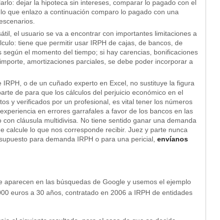
rlo: dejar la hipoteca sin intereses, comparar lo pagado con el
culo que enlazo a continuación comparo lo pagado con una
escenarios.
til, el usuario se va a encontrar con importantes limitaciones a
lculo: tiene que permitir usar IRPH de cajas, de bancos, de
 según el momento del tiempo; si hay carencias, bonificaciones
l importe, amortizaciones parciales, se debe poder incorporar a
e IRPH, o de un cuñado experto en Excel, no sustituye la figura
arte de para que los cálculos del perjuicio económico en el
 y verificados por un profesional, es vital tener los números
 experiencia en errores garrafales a favor de los bancos en las
o con cláusula multidivisa. No tiene sentido ganar una demanda
e calcule lo que nos corresponde recibir. Juez y parte nunca
esupuesto para demanda IRPH o para una pericial,
envíanos
e aparecen en las búsquedas de Google y usemos el ejemplo
000 euros a 30 años, contratado en 2006 a IRPH de entidades