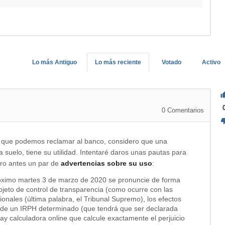
Lo más Antiguo
Lo más reciente
Votado
Activo
0
Comentarios
 que podemos reclamar al banco, considero que una
 suelo, tiene su utilidad. Intentaré daros unas pautas para
pero antes un par de
advertencias sobre su uso
:
óximo martes 3 de marzo de 2020 se pronuncie de forma
bjeto de control de transparencia (como ocurre con las
ionales (última palabra, el Tribunal Supremo), los efectos
 de un IRPH determinado (que tendrá que ser declarada
hay calculadora online que calcule exactamente el perjuicio