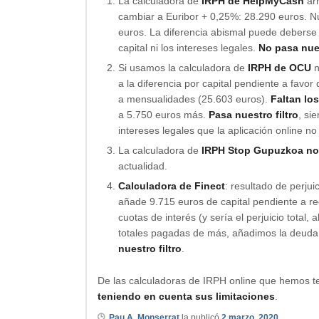
La calculadora de
IRPH de HelpMyCash
arr
cambiar a Euribor + 0,25%: 28.290 euros. Nu
euros. La diferencia abismal puede deberse
capital ni los intereses legales.
No pasa nues
Si usamos la calculadora de
IRPH de OCU
n
a la diferencia por capital pendiente a favo
a mensualidades (25.603 euros).
Faltan los
a 5.750 euros más.
Pasa nuestro filtro
, si
intereses legales que la aplicación online no 
La calculadora de
IRPH Stop Gupuzkoa
no
actualidad.
Calculadora de Finect
: resultado de perju
añade 9.715 euros de capital pendiente a r
cuotas de interés (y sería el perjuicio total
totales pagadas de más, añadimos la deuda 
nuestro filtro
.
De las calculadoras de IRPH online que hemos t
teniendo en cuenta sus limitaciones
.
Pau A. Monserrat
la publicó
2 marzo, 2020