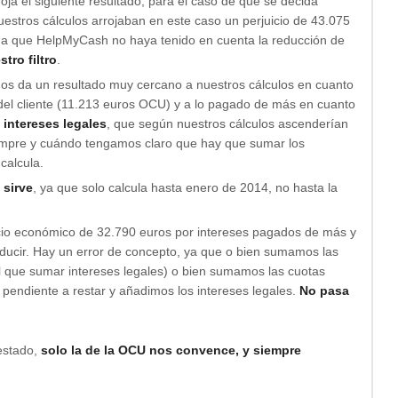
oja el siguiente resultado, para el caso de que se decida
estros cálculos arrojaban en este caso un perjuicio de 43.075
 a que HelpMyCash no haya tenido en cuenta la reducción de
tro filtro
.
os da un resultado muy cercano a nuestros cálculos en cuanto
r del cliente (11.213 euros OCU) y a lo pagado de más en cuanto
 intereses legales
, que según nuestros cálculos ascenderían
empre y cuándo tengamos claro que hay que sumar los
calcula.
 sirve
, ya que solo calcula hasta enero de 2014, no hasta la
icio económico de 32.790 euros por intereses pagados de más y
educir. Hay un error de concepto, ya que o bien sumamos las
, al que sumar intereses legales) o bien sumamos las cuotas
pendiente a restar y añadimos los intereses legales.
No pasa
estado,
solo la de la OCU nos convence, y siempre