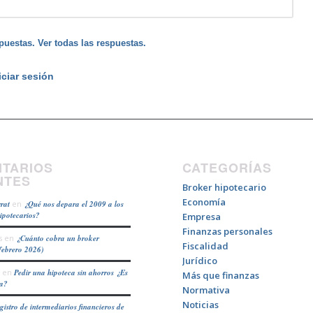
puestas. Ver todas las respuestas.
iciar sesión
TARIOS
CATEGORÍAS
NTES
Broker hipotecario
Economía
rat
en
¿Qué nos depara el 2009 a los
hipotecarios?
Empresa
Finanzas personales
s
en
¿Cuánto cobra un broker
Fiscalidad
febrero 2026)
Jurídico
en
Pedir una hipoteca sin ahorros ¿Es
Más que finanzas
ea?
Normativa
Noticias
gistro de intermediarios financieros de