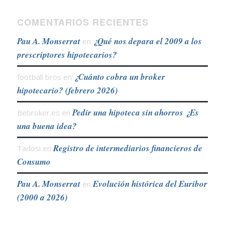
COMENTARIOS RECIENTES
Pau A. Monserrat
¿Qué nos depara el 2009 a los
en
prescriptores hipotecarios?
¿Cuánto cobra un broker
football bros
en
hipotecario? (febrero 2026)
Pedir una hipoteca sin ahorros ¿Es
Bebroker.es
en
una buena idea?
Registro de intermediarios financieros de
Tadosi
en
Consumo
Pau A. Monserrat
Evolución histórica del Euribor
en
(2000 a 2026)