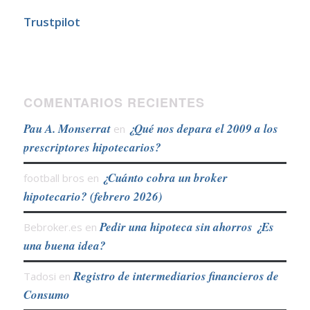
Trustpilot
COMENTARIOS RECIENTES
Pau A. Monserrat
¿Qué nos depara el 2009 a los
en
prescriptores hipotecarios?
¿Cuánto cobra un broker
football bros
en
hipotecario? (febrero 2026)
Pedir una hipoteca sin ahorros ¿Es
Bebroker.es
en
una buena idea?
Registro de intermediarios financieros de
Tadosi
en
Consumo