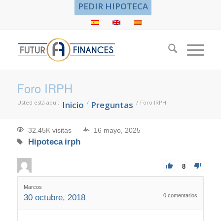
PEDIR HIPOTECA
Foro IRPH
Usted está aquí:
/
/
Foro IRPH
Inicio
Preguntas
32.45K visitas
16 mayo, 2025
Hipoteca
irph
8
Marcos
0
comentarios
30 octubre, 2018