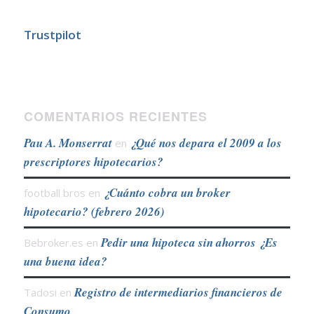
Trustpilot
COMENTARIOS RECIENTES
Pau A. Monserrat
¿Qué nos depara el 2009 a los
en
prescriptores hipotecarios?
¿Cuánto cobra un broker
football bros
en
hipotecario? (febrero 2026)
Pedir una hipoteca sin ahorros ¿Es
Bebroker.es
en
una buena idea?
Registro de intermediarios financieros de
Tadosi
en
Consumo