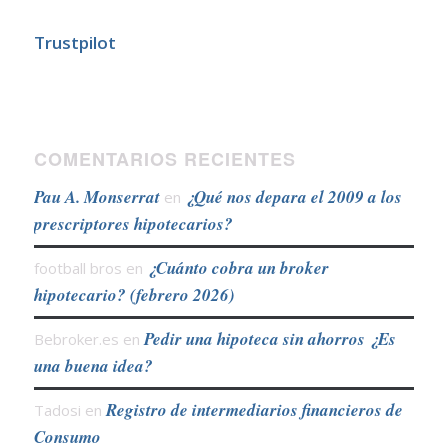
Trustpilot
COMENTARIOS RECIENTES
Pau A. Monserrat
¿Qué nos depara el 2009 a los
en
prescriptores hipotecarios?
¿Cuánto cobra un broker
football bros
en
hipotecario? (febrero 2026)
Pedir una hipoteca sin ahorros ¿Es
Bebroker.es
en
una buena idea?
Registro de intermediarios financieros de
Tadosi
en
Consumo