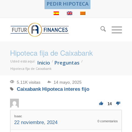
PEDIR HIPOTECA
Hipoteca fija de Caixabank
Usted está aquí:
/
/
Inicio
Preguntas
Hipoteca fija de Caixabank
5.11K visitas
14 mayo, 2025
Caixabank
Hipoteca
interes fijo
14
Isaac
0
comentarios
22 noviembre, 2024