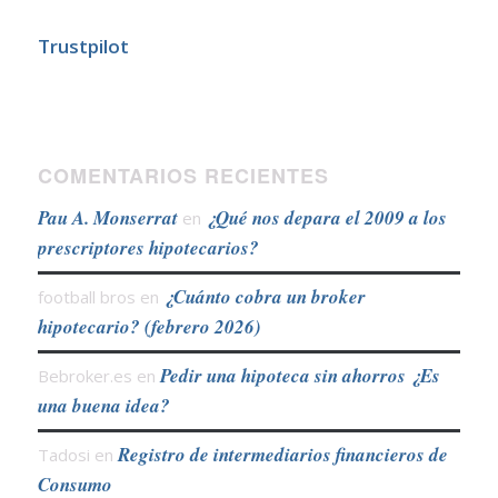
Trustpilot
COMENTARIOS RECIENTES
Pau A. Monserrat
¿Qué nos depara el 2009 a los
en
prescriptores hipotecarios?
¿Cuánto cobra un broker
football bros
en
hipotecario? (febrero 2026)
Pedir una hipoteca sin ahorros ¿Es
Bebroker.es
en
una buena idea?
Registro de intermediarios financieros de
Tadosi
en
Consumo