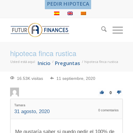
PEDIR HIPOTECA
hipoteca finca rustica
Usted está aquí:
/
/
hipoteca finca rustica
Inicio
Preguntas
16.53K visitas
11 septiembre, 2020
0
Tamara
0
comentarios
31 agosto, 2020
Me gustaría saber si puedo pedir el 100% de