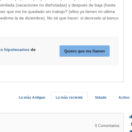
imilada (vacaciones no disfrutadas) y después de baja (hasta
er que me he quedado sin trabajo? (ellos ya tienen mi ultima
edirme la de diciembre). No sé que hacer: si decirselo al banco
os hipotecarios
de
Quiero que me llamen
Lo más Antiguo
Lo más reciente
Votado
Activo
0
Comentarios