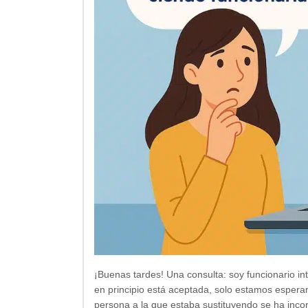
¡Buenas tardes! Una consulta: soy funcionario i
en principio está aceptada, solo estamos esperan
persona a la que estaba sustituyendo se ha inco