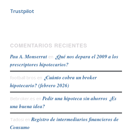
Trustpilot
COMENTARIOS RECIENTES
Pau A. Monserrat
¿Qué nos depara el 2009 a los
en
prescriptores hipotecarios?
¿Cuánto cobra un broker
football bros
en
hipotecario? (febrero 2026)
Pedir una hipoteca sin ahorros ¿Es
Bebroker.es
en
una buena idea?
Registro de intermediarios financieros de
Tadosi
en
Consumo