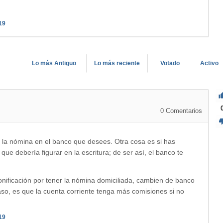
19
Lo más Antiguo
Lo más reciente
Votado
Activo
0
Comentarios
r la nómina en el banco que desees. Otra cosa es si has
 que debería figurar en la escritura; de ser así, el banco te
bonificación por tener la nómina domiciliada, cambien de banco
caso, es que la cuenta corriente tenga más comisiones si no
19