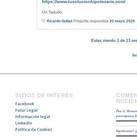
https://www.tusolucionhipotecaria.com/
Un Saludo,
Ricardo Gulias
Pregunta respondida
20 mayo, 2026
Estas viendo 1 de 13 res
In
SITIOS DE INTERÉS
COMEN
RECIE
Facebook
Futur Legal
Pau A. Monser
prescriptores 
Información legal
LinkedIn
football bro
Política de Cookies
hipotecario? (