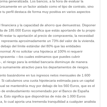
forma generalizada. Los bancos, a la hora de evaluar la
n únicamente en un factor aislado como el tipo de contrato, sino
ue tu perfil destaca de forma muy positiva en varios aspectos
lud financiera y la capacidad de ahorro que demuestras. Disponer
a de 185.000 Euros significa que estás aportando de tu propio
 Al restar tu aportación al precio de compraventa, la necesidad
ue representa aproximadamente un 73% del valor de la vivienda.
 debajo del límite estándar del 80% que las entidades
ormal. Al no solicitar una hipoteca al 100% ni requerir
compraventa —los cuales estimamos que puedes cubrir
 el riesgo para la entidad bancaria disminuye de manera
cto sumamente atractivo para los departamentos de riesgos.
miento basándome en tus ingresos netos mensuales de 1.600
e. Si calculamos una cuota hipotecaria estimada para un capital
ual se mantendría muy por debajo de los 560 Euros, que es el
ximo de endeudamiento recomendado por el Banco de España
. Esto significa que dispondrías de más de 1.000 Euros
da, lo cual aporta una tremenda tranquilidad a cualquier analista