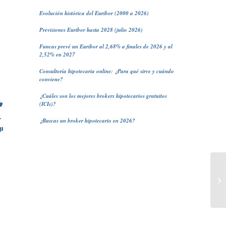
Evolución histórica del Euribor (2000 a 2026)
Previsiones Euribor hasta 2028 (julio 2026)
Funcas prevé un Euribor al 2,68% a finales de 2026 y al
2,52% en 2027
Consultoría hipotecaria online: ¿Para qué sirve y cuándo
conviene?
¿Cuáles son los mejores brokers hipotecarios gratuitos
(ICIs)?
1
¿Buscas un broker hipotecario en 2026?
De