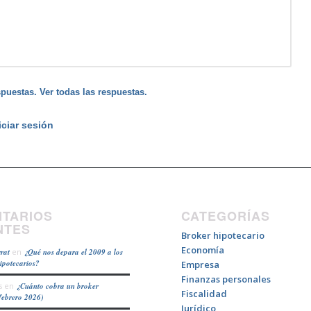
puestas. Ver todas las respuestas.
iciar sesión
TARIOS
CATEGORÍAS
NTES
Broker hipotecario
Economía
rat
en
¿Qué nos depara el 2009 a los
hipotecarios?
Empresa
Finanzas personales
s
en
¿Cuánto cobra un broker
Fiscalidad
febrero 2026)
Jurídico