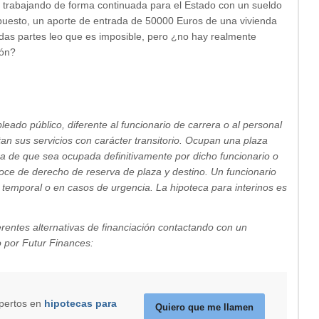
os trabajando de forma continuada para el Estado con un sueldo
uesto, un aporte de entrada de 50000 Euros de una vivienda
das partes leo que es imposible, pero ¿no hay realmente
ión?
leado público, diferente al funcionario de carrera o al personal
tan sus servicios con carácter transitorio. Ocupan una plaza
ra de que sea ocupada definitivamente por dicho funcionario o
goce de derecho de reserva de plaza y destino. Un funcionario
temporal o en casos de urgencia. La hipoteca para interinos es
rentes alternativas de financiación contactando con un
o por Futur Finances:
xpertos en
hipotecas para
Quiero que me llamen