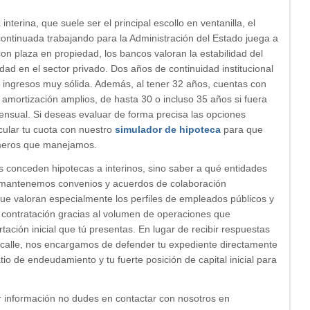
nterina, que suele ser el principal escollo en ventanilla, el
ntinuada trabajando para la Administración del Estado juega a
on plaza en propiedad, los bancos valoran la estabilidad del
idad en el sector privado. Dos años de continuidad institucional
 ingresos muy sólida. Además, al tener 32 años, cuentas con
amortización amplios, de hasta 30 o incluso 35 años si fuera
mensual. Si deseas evaluar de forma precisa las opciones
alcular tu cuota con nuestro
simulador de hipoteca
para que
úmeros que manejamos.
os conceden hipotecas a interinos, sino saber a qué entidades
N mantenemos convenios y acuerdos de colaboración
que valoran especialmente los perfiles de empleados públicos y
 de contratación gracias al volumen de operaciones que
ación inicial que tú presentas. En lugar de recibir respuestas
e calle, nos encargamos de defender tu expediente directamente
tio de endeudamiento y tu fuerte posición de capital inicial para
 información no dudes en contactar con nosotros en