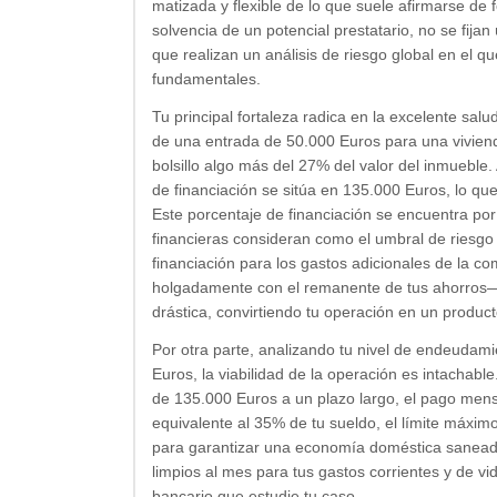
matizada y flexible de lo que suele afirmarse de 
solvencia de un potencial prestatario, no se fija
que realizan un análisis de riesgo global en el q
fundamentales.
Tu principal fortaleza radica en la excelente sa
de una entrada de 50.000 Euros para una viviend
bolsillo algo más del 27% del valor del inmueble.
de financiación se sitúa en 135.000 Euros, lo q
Este porcentaje de financiación se encuentra por
financieras consideran como el umbral de riesgo n
financiación para los gastos adicionales de la 
holgadamente con el remanente de tus ahorros—,
drástica, convirtiendo tu operación en un produ
Por otra parte, analizando tu nivel de endeuda
Euros, la viabilidad de la operación es intachabl
de 135.000 Euros a un plazo largo, el pago mens
equivalente al 35% de tu sueldo, el límite má
para garantizar una economía doméstica saneada
limpios al mes para tus gastos corrientes y de vi
bancario que estudie tu caso.