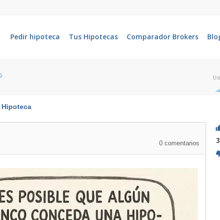
Pedir hipoteca
Tus Hipotecas
Comparador Brokers
Blo
?
Us
Hipoteca
3
0
comentarios