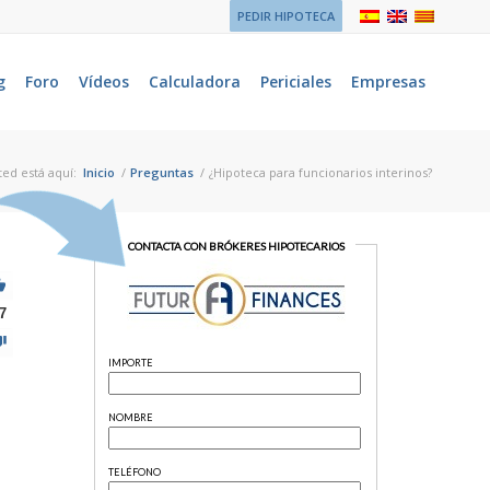
PEDIR HIPOTECA
g
Foro
Vídeos
Calculadora
Periciales
Empresas
ted está aquí:
Inicio
/
Preguntas
/
¿Hipoteca para funcionarios interinos?
7