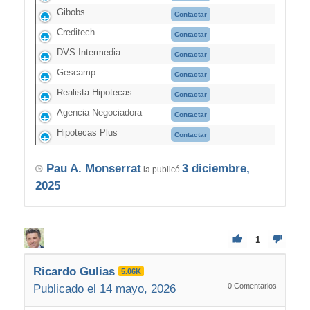
Gibobs
Contactar
Creditech
Contactar
DVS Intermedia
Contactar
Gescamp
Contactar
Realista Hipotecas
Contactar
Agencia Negociadora
Contactar
Hipotecas Plus
Contactar
Pau A. Monserrat
3 diciembre,
la publicó
2025
1
Ricardo Gulias
5.06K
0
Comentarios
Publicado el 14 mayo, 2026