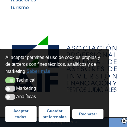
Turismo
Al aceptar permites el uso de cookies propias y
de terceros con fines técnicos, analíticos y de
Saber más
marketing
Technical
Technical
Marketing
Marketing
Analíticas
Analíticas
Aceptar
Guardar
Rechazar
todas
preferencias
Pedir hipoteca
Copyright 2026 - Futur Legal Advocats i Economistes SLP