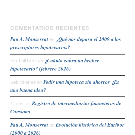
COMENTARIOS RECIENTES
Pau A. Monserrat
¿Qué nos depara el 2009 a los
en
prescriptores hipotecarios?
¿Cuánto cobra un broker
football bros
en
hipotecario? (febrero 2026)
Pedir una hipoteca sin ahorros ¿Es
Bebroker.es
en
una buena idea?
Registro de intermediarios financieros de
Tadosi
en
Consumo
Pau A. Monserrat
Evolución histórica del Euribor
en
(2000 a 2026)