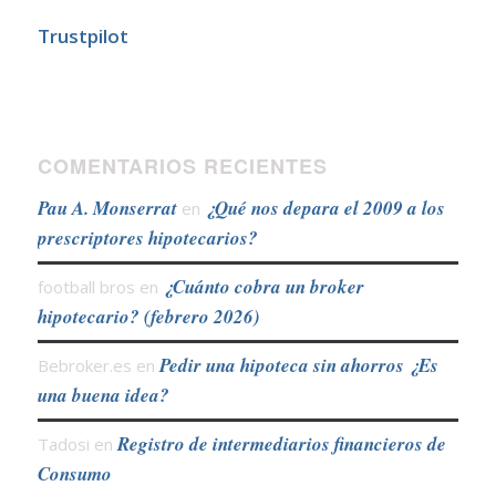
Trustpilot
COMENTARIOS RECIENTES
Pau A. Monserrat
¿Qué nos depara el 2009 a los
en
prescriptores hipotecarios?
¿Cuánto cobra un broker
football bros
en
hipotecario? (febrero 2026)
Pedir una hipoteca sin ahorros ¿Es
Bebroker.es
en
una buena idea?
Registro de intermediarios financieros de
Tadosi
en
Consumo