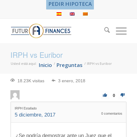
PEDIR HIPOTECA
IRPH vs Euribor
Usted está aquí:
/
/
IRPH vs Euribor
Inicio
Preguntas
18.23K visitas
3 enero, 2018
0
IRPH Estafado
0
comentarios
5 diciembre, 2017
¿Se podría demostrar ante un Juez que el