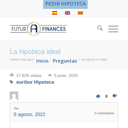
PEDIR HIPOTECA
La hipoteca ideal
Usted está aquí:
/
/
La hipoteca ideal
Inicio
Preguntas
17.62K visitas
5 junio, 2025
euribor
Hipoteca
8
Vivi
0
comentarios
8 agosto, 2022