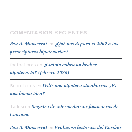
COMENTARIOS RECIENTES
Pau A. Monserrat
¿Qué nos depara el 2009 a los
en
prescriptores hipotecarios?
¿Cuánto cobra un broker
football bros
en
hipotecario? (febrero 2026)
Pedir una hipoteca sin ahorros ¿Es
Bebroker.es
en
una buena idea?
Registro de intermediarios financieros de
Tadosi
en
Consumo
Pau A. Monserrat
Evolución histórica del Euribor
en