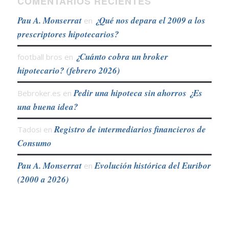
COMENTARIOS RECIENTES
Pau A. Monserrat
¿Qué nos depara el 2009 a los
en
prescriptores hipotecarios?
¿Cuánto cobra un broker
football bros
en
hipotecario? (febrero 2026)
Pedir una hipoteca sin ahorros ¿Es
Bebroker.es
en
una buena idea?
Registro de intermediarios financieros de
Tadosi
en
Consumo
Pau A. Monserrat
Evolución histórica del Euribor
en
(2000 a 2026)