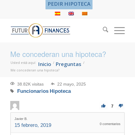
PEDIR HIPOTECA
Me concederan una hipoteca?
Usted está aquí:
/
/
Inicio
Preguntas
Me concederan una hipoteca?
38.82K visitas
22 mayo, 2025
Funcionarios
Hipoteca
7
Javier B.
0
comentarios
15 febrero, 2019