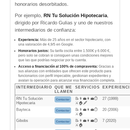
honorarios desorbitados.
Por ejemplo,
RN Tu Solución Hipotecaria
,
dirigido por Ricardo Gulias y uno de nuestros
intermediarios de confianza:
Experiencia:
Más de 25 años en el sector hipotecario, con
una valoración de 4,9/5 en Google.
Honorarios justos:
Su tarifa oscila entre 1.500€ y 6.000 €,
pero solo se cobran si consiguen unas condiciones mejores
que las que podrías negociar por tu cuenta.
Acceso a financiación al 100% de compraventa:
Gracias a
sus alianzas con entidades que ofrecen este producto para
funcionarios con perfil impecable, gestionan expedientes y
avalan la operación para alcanzar esa financiación completa.
INTERMEDIARIO
QUE ME
SERVICIOS
EXPERIENC
LLAMEN
RN Tu Solución
📝👨‍💼👩‍💼⏱️
27 (1999)
Contactar
Hipotecaria
⚔️🏠🖋️
Bayteca
📝👨‍💼👩‍💼⏱️
20 (2006)
Contactar
⚔️🏠
Gibobs
📝👨‍💼👩‍💼⏱️
7 (2020)
Contactar
⚔️🏠