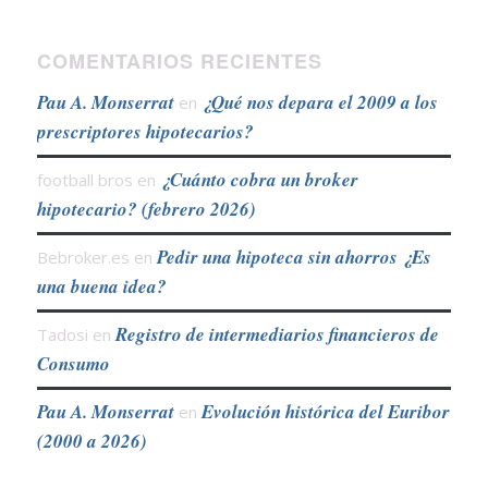
COMENTARIOS RECIENTES
Pau A. Monserrat
¿Qué nos depara el 2009 a los
en
prescriptores hipotecarios?
¿Cuánto cobra un broker
football bros
en
hipotecario? (febrero 2026)
Pedir una hipoteca sin ahorros ¿Es
Bebroker.es
en
una buena idea?
Registro de intermediarios financieros de
Tadosi
en
Consumo
Pau A. Monserrat
Evolución histórica del Euribor
en
(2000 a 2026)