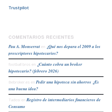
Trustpilot
COMENTARIOS RECIENTES
Pau A. Monserrat
¿Qué nos depara el 2009 a los
en
prescriptores hipotecarios?
¿Cuánto cobra un broker
football bros
en
hipotecario? (febrero 2026)
Pedir una hipoteca sin ahorros ¿Es
Bebroker.es
en
una buena idea?
Registro de intermediarios financieros de
Tadosi
en
Consumo