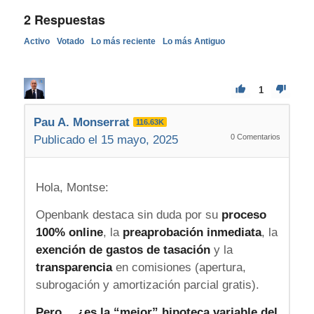
2
Respuestas
Activo
Votado
Lo más reciente
Lo más Antiguo
1
Pau A. Monserrat
116.63K
0
Comentarios
Publicado el 15 mayo, 2025
Hola, Montse:
Openbank destaca sin duda por su
proceso
100% online
, la
preaprobación inmediata
, la
exención de gastos de tasación
y la
transparencia
en comisiones (apertura,
subrogación y amortización parcial gratis).
Pero… ¿es la “mejor” hipoteca variable del