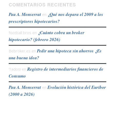
COMENTARIOS RECIENTES
Pau A. Monserrat
¿Qué nos depara el 2009 a los
en
prescriptores hipotecarios?
¿Cuánto cobra un broker
football bros
en
hipotecario? (febrero 2026)
Pedir una hipoteca sin ahorros ¿Es
Bebroker.es
en
una buena idea?
Registro de intermediarios financieros de
Tadosi
en
Consumo
Pau A. Monserrat
Evolución histórica del Euribor
en
(2000 a 2026)