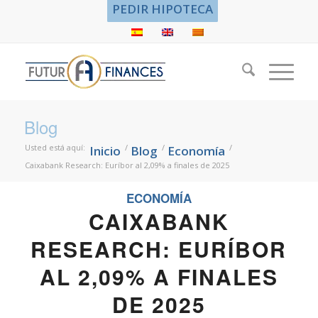
PEDIR HIPOTECA
Blog
Usted está aquí:
/
/
/
Inicio
Blog
Economía
Caixabank Research: Euríbor al 2,09% a finales de 2025
ECONOMÍA
CAIXABANK
RESEARCH: EURÍBOR
AL 2,09% A FINALES
DE 2025