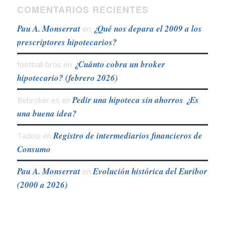
COMENTARIOS RECIENTES
Pau A. Monserrat
¿Qué nos depara el 2009 a los
en
prescriptores hipotecarios?
¿Cuánto cobra un broker
football bros
en
hipotecario? (febrero 2026)
Pedir una hipoteca sin ahorros ¿Es
Bebroker.es
en
una buena idea?
Registro de intermediarios financieros de
Tadosi
en
Consumo
Pau A. Monserrat
Evolución histórica del Euribor
en
(2000 a 2026)