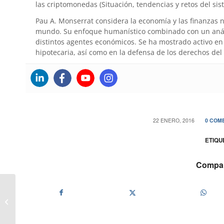
las criptomonedas (Situación, tendencias y retos del sis
Pau A. Monserrat considera la economía y las finanzas 
mundo. Su enfoque humanístico combinado con un anális
distintos agentes económicos. Se ha mostrado activo en 
hipotecaria, así como en la defensa de los derechos del
/
22 ENERO, 2016
0 COM
ETIQU
Compart
Pistas para ahorrar en comisiones
bancarias