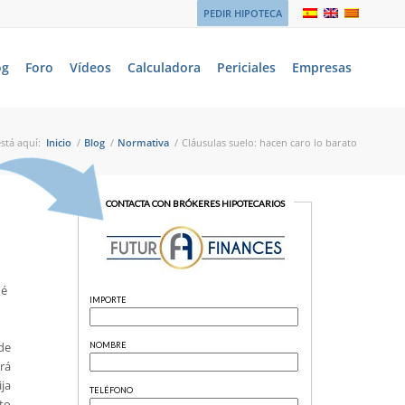
PEDIR HIPOTECA
og
Foro
Vídeos
Calculadora
Periciales
Empresas
stá aquí:
Inicio
/
Blog
/
Normativa
/
Cláusulas suelo: hacen caro lo barato
ué
 de
rá
ija
ato