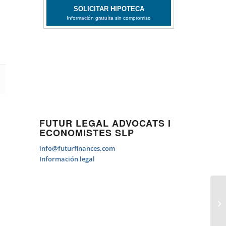
FUTUR LEGAL ADVOCATS I
ECONOMISTES SLP
info@futurfinances.com
Información legal
¿T
si