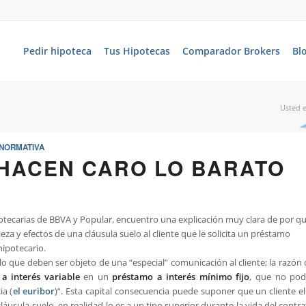
Pedir hipoteca
Tus Hipotecas
Comparador Brokers
Bl
Usted e
NORMATIVA
HACEN CARO LO BARATO
potecarias de BBVA y Popular, encuentro una explicación muy clara de por q
eza y efectos de una cláusula suelo al cliente que le solicita un préstamo
hipotecario.
lo que deben ser objeto de una “especial” comunicación al cliente; la razón
a interés variable
en un
préstamo a interés mínimo fijo
, que no pod
ia (
el euribor
)
“. Esta capital consecuencia puede suponer que un cliente el
cláusula-suelo, en realidad lo es a un tipo superior durante la vida del contr