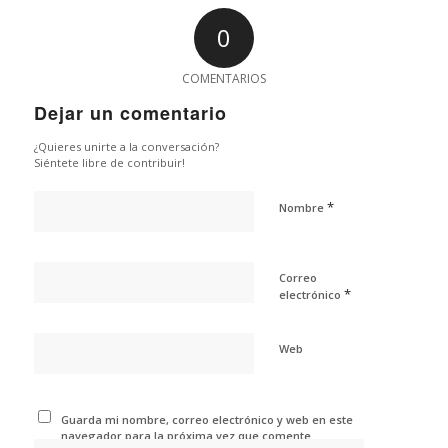
0
COMENTARIOS
Dejar un comentario
¿Quieres unirte a la conversación?
Siéntete libre de contribuir!
*
Nombre
Correo
*
electrónico
Web
Guarda mi nombre, correo electrónico y web en este
navegador para la próxima vez que comente.