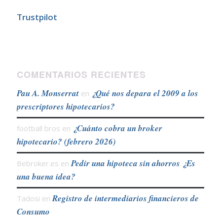
Trustpilot
COMENTARIOS RECIENTES
Pau A. Monserrat
¿Qué nos depara el 2009 a los
en
prescriptores hipotecarios?
¿Cuánto cobra un broker
football bros
en
hipotecario? (febrero 2026)
Pedir una hipoteca sin ahorros ¿Es
Bebroker.es
en
una buena idea?
Registro de intermediarios financieros de
Tadosi
en
Consumo