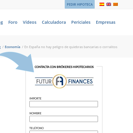
PEDIR HIPOTECA
og
Foro
Vídeos
Calculadora
Periciales
Empresas
g
/
Economía
/
En España no hay peligro de quiebras bancarias o corralitos