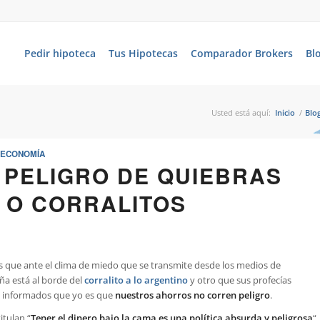
Pedir hipoteca
Tus Hipotecas
Comparador Brokers
Bl
Usted está aquí:
Inicio
/
Blo
ECONOMÍA
 PELIGRO DE QUIEBRAS
 O CORRALITOS
s que ante el clima de miedo que se transmite desde los medios de
ña está al borde del
corralito a lo argentino
y otro que sus profecías
s informados que yo es que
nuestros ahorros no corren peligro
.
itulan “
Tener el dinero bajo la cama es una política absurda y peligrosa
“,