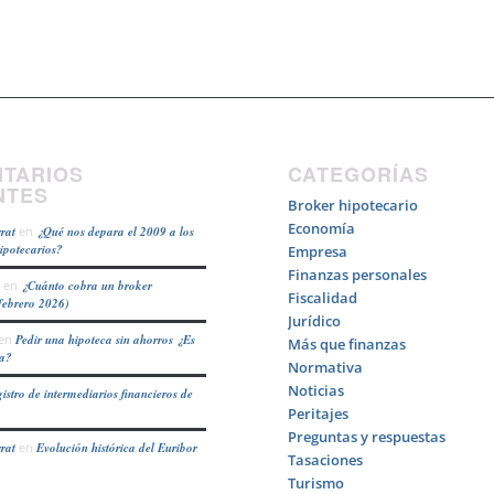
TARIOS
CATEGORÍAS
NTES
Broker hipotecario
Economía
rat
en
¿Qué nos depara el 2009 a los
hipotecarios?
Empresa
Finanzas personales
en
¿Cuánto cobra un broker
Fiscalidad
febrero 2026)
Jurídico
en
Pedir una hipoteca sin ahorros ¿Es
Más que finanzas
ea?
Normativa
Noticias
istro de intermediarios financieros de
Peritajes
Preguntas y respuestas
rat
en
Evolución histórica del Euribor
Tasaciones
Turismo