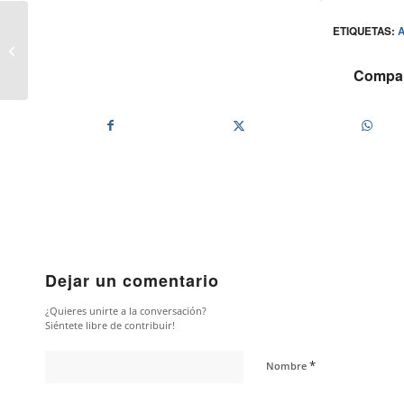
ETIQUETAS:
laSexta Columna: bancos
rescatados y culpables
Compart
Dejar un comentario
¿Quieres unirte a la conversación?
Siéntete libre de contribuir!
*
Nombre