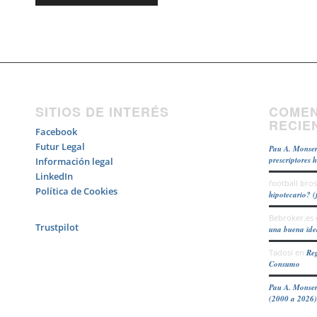
SITIOS DE INTERÉS
COMEN
RECIE
Facebook
Futur Legal
Pau A. Monser
prescriptores 
Información legal
LinkedIn
football bros
Política de Cookies
hipotecario? (
Bebroker.es
Trustpilot
una buena id
Tadosi
en
Reg
Consumo
Pau A. Monser
(2000 a 2026)