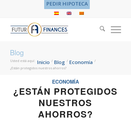
PEDIR HIPOTECA
Blog
Usted está aquí:
/
/
/
Inicio
Blog
Economía
¿Están protegidos nuestros ahorros?
ECONOMÍA
¿ESTÁN PROTEGIDOS
NUESTROS
AHORROS?