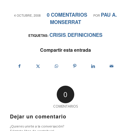
0 COMENTARIOS
PAU A.
/
/
4 OCTUBRE, 2008
POR
MONSERRAT
CRISIS
DEFINICIONES
ETIQUETAS:
,
Compartir esta entrada
0
COMENTARIOS
Dejar un comentario
¿Quieres unirte a la conversación?
Siéntete libre de contribuir!